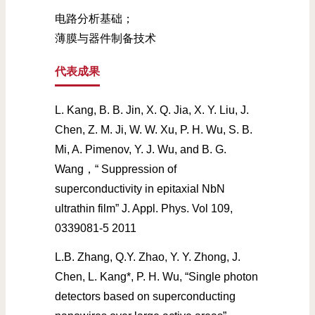
电路分析基础；
薄膜与器件制备技术
代表成果
L. Kang, B. B. Jin, X. Q. Jia, X. Y. Liu, J.
Chen, Z. M. Ji, W. W. Xu, P. H. Wu, S. B.
Mi, A. Pimenov, Y. J. Wu, and B. G.
Wang，“ Suppression of
superconductivity in epitaxial NbN
ultrathin film” J. Appl. Phys. Vol 109,
0339081-5 2011
L.B. Zhang, Q.Y. Zhao, Y. Y. Zhong, J.
Chen, L. Kang*, P. H. Wu, “Single photon
detectors based on superconducting