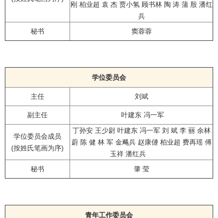
刚 柏业超 袁 杰 贾小氢 顾书林 陶 涛 蒲 殷 潘红
兵
秘书
窦蓉蓉
学位委员会
主任
刘斌
副主任
叶建东 冯一军
丁孙安 王少尉 叶建东 冯一军 刘 斌 李 丽 余林
学位委员会成员
蔚 陈 健 林 军 金飚兵 赵康僆 柏业超 费再瑶 傅
(按姓氏笔画为序)
玉祥 潘红兵
秘书
肇 莹
青年工作委员会