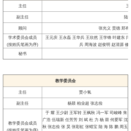
主任
王
副主任
陆海
顾问
张光义 贲德 郑
学术委员会成员
王元庆 王永磊 王华兵 王欣然 王学锋 叶建东 闫 锋 
(按姓氏笔画为序)
兵 周海波 赵俊明 赵清源 修向
秘书
教学委员会
主任
贾小氢
副主任
杨燚 柏业超
张志俭
于 耀 王少尉 王军转 王枫秋 冯一军 司峻峰 朱
广浩 伍瑞新 任芳芳 刘 斌 杜 力 杨 燚 何爱军 沈
教学委员会成员
秋 张志俭 张 昊 张彩虹 张蜡宝 陆 海 陈 鹏 周玉
(按姓氏笔画为序)