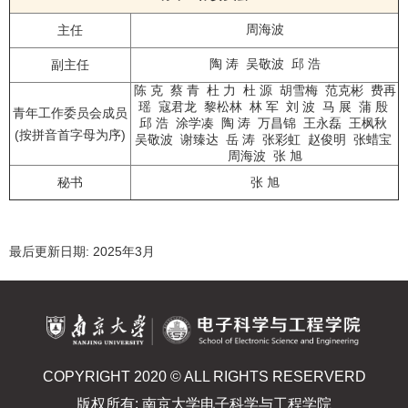
周海波
主任
陶 涛 吴敬波 邱 浩
副主任
陈 克 蔡 青 杜 力 杜 源 胡雪梅 范克彬 费再
瑶 寇君龙 黎松林 林 军 刘 波 马 展 蒲 殷
青年工作委员会成员
邱 浩 涂学凑 陶 涛 万昌锦 王永磊 王枫秋
(按拼音首字母为序)
吴敬波 谢臻达 岳 涛 张彩虹 赵俊明 张蜡宝
周海波 张 旭
秘书
张 旭
最后更新日期: 2025年3月
COPYRIGHT 2020 © ALL RIGHTS RESERVERD
版权所有: 南京大学电子科学与工程学院