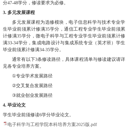
分
47-48
学分，修读要求为必修。
3.
多元发展课程
多元发展课程为选修模块，电子信息科学与技术专业学
生毕业前须累计修满
35
学分，通信工程专业学生毕业前须累
计修满
35
学分，微电子科学与工程专业学生毕业前须累计修
满
33-34
学分，集成电路设计与集成系统专业（英才班）学生
毕业前须累计修满
34-35
学分。
通常有以下
3
条修读路径，具体课程清单与修读建议请详
见各专业培养方案。
①
专业学术发展路径
②
交叉复合发展路径
③
就业创业发展路径
4.
毕业论文
学生毕业前须修读
6
学分毕业论文。
电子科学与工程学院本科培养方案2025版.pdf