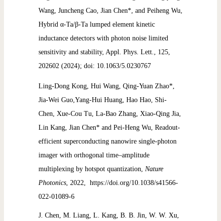
Wang, Juncheng Cao, Jian Chen*, and Peiheng Wu,
Hybrid α-Ta/β-Ta lumped element kinetic
inductance detectors with photon noise limited
sensitivity and stability, Appl. Phys. Lett., 125,
202602 (2024); doi: 10.1063/5.0230767
Ling-Dong Kong, Hui Wang, Qing-Yuan Zhao*,
Jia-Wei Guo,Yang-Hui Huang, Hao Hao, Shi-
Chen, Xue-Cou Tu, La-Bao Zhang, Xiao-Qing Jia,
Lin Kang, Jian Chen* and Pei-Heng Wu,
Readout-
efficient superconducting nanowire single-photon
imager with orthogonal time–amplitude
multiplexing by hotspot quantization,
Nature
Photonics
, 2022, https://doi.org/10.1038/s41566-
022-01089-6
J. Chen, M. Liang, L. Kang, B. B. Jin, W. W. Xu,