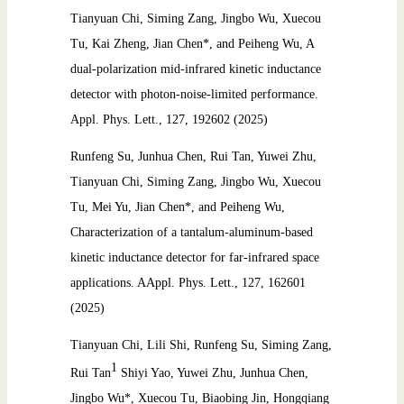
Tianyuan Chi, Siming Zang, Jingbo Wu, Xuecou
Tu, Kai Zheng, Jia
n Chen*, and Peiheng Wu, A
dual-polarization mid-infrared kinetic inductance
detector with photon-noise-limited performance.
Appl. Phys. Lett.,
127, 192602 (2025)
Runfeng Su, Junhua Chen, Rui Tan, Yuwei Zhu,
Tianyuan Chi, Siming Zang, Jingbo Wu, Xuecou
Tu, Mei Yu, Jian Chen*, and Peiheng Wu,
Characterization of a tantalum-aluminum-based
kinetic inductance detector for far-infrared space
applications. A
Appl. Phys. Lett.,
127, 162601
(2025)
Tianyuan Chi, Lili Shi, Runfeng Su, Siming Zang,
1
Rui Tan
Shiyi Yao, Yuwei Zhu, Junhua Chen,
Jingbo Wu*, Xuecou Tu, Biaobing Jin, Hongqiang