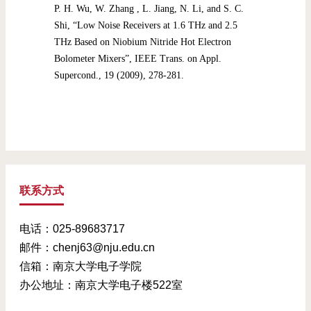
P. H. Wu, W. Zhang , L. Jiang, N. Li, and S. C.
Shi, “Low Noise Receivers at 1.6 THz and 2.5
THz Based on Niobium Nitride Hot Electron
Bolometer Mixers”, IEEE Trans. on Appl.
Supercond., 19 (2009), 278-281.
联系方式
电话：025-89683717
邮件：chenj63@nju.edu.cn
信箱：南京大学电子学院
办公地址：南京大学电子楼522室