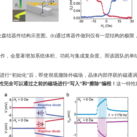
夫森结器件结构示意图。
(b)
通过将器件做到仅有一层结构的极限
工作，会显著增加系统体积、功耗与集成复杂度。而该团队的单
进行
“
初始化
”
后，即使彻底撤除外磁场，晶体内部俘获的磁通
性完全可以通过之前的磁场进行
“
写入
”
和
“
擦除
”
编程！
这一特性