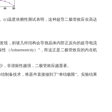
。
(c)
温度依赖性测试表明，这种超导二极管效应在高达
发现，斜坡几何结构会导致晶体内部正反向的超导电流
振性（
Anharmonicity
）
”
，而这正是二极管效应的内在机
少，非谐振性越强，二极管效应越显著。
单结制备技术，将器件直接做到了
“
单结极限
”
。实验结果