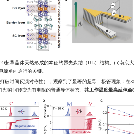
CO
超导晶体天然形成的本征约瑟夫森结（
IJJs
）结构。
(b)
南京
电流单向通行的关键。
打破时间反演对称性），观察到了显著的超导二极管现象：在
8
件却瞬间转变为有电阻的普通导体状态。
其工作温度最高延伸至