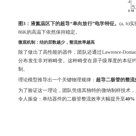
图
3
：液氮温区下的超导
“
单向放行
”
电学特征。
(a, b)
实
86K
的高温下依然保持稳定。
微观机制：结的层数越少，整流效率越
高
除了做出了高性能的器件，团队还通过
Lawrence-Donia
分布发生非对称畸变。这种畸变在原子级厚度的本征
制。
理论模型推导出一个关键物理规律：
超导二极管的整流
为了验证这一理论，团队凭借其独特的微纳制样技术，
令人振奋：单结器件的二极管整流效率大幅提升至
40%