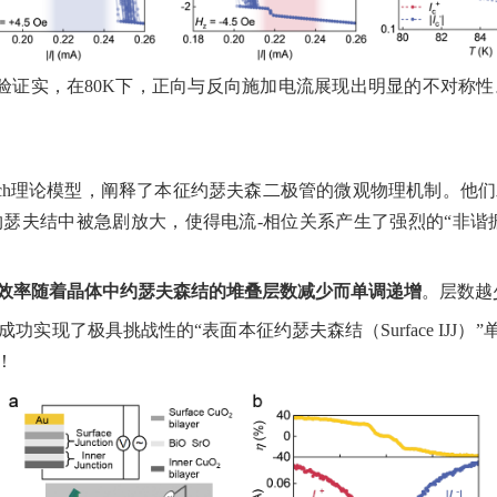
验证实，在
80K
下，正向与反向施加电流展现出明显的不对称性
ch
理论模型，阐释了本征约瑟夫森二极管的微观物理机制。他们
约瑟夫结中被急剧放大，使得电流
-
相位关系产生了强烈的
“
非谐
效率随着晶体中约瑟夫森结的堆叠层数减少而单调递增
。层数越
成功实现了极具挑战性的
“
表面本征约瑟夫森结（
Surface IJJ
）
”
！