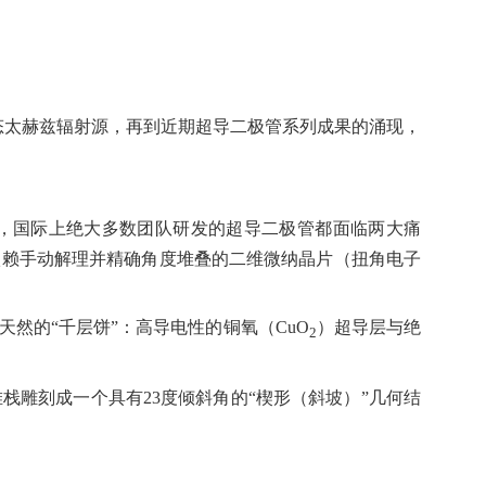
态太赫兹辐射源，再到近期超导二极管系列成果的涌现，
，国际上绝大多数团队研发的超导二极管都面临两大痛
依赖手动解理并精确角度堆叠的二维微纳晶片（扭角电子
天然的
“
千层饼
”
：高导电性的铜氧（
CuO
）超导层与绝
2
堆栈雕刻成一个具有
23
度倾斜角的
“
楔形（斜坡）
”
几何结