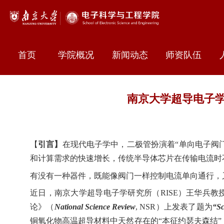
首页
学院概况
新闻动态
师资队伍
南京大学超导电子学
【
引言】
在现代电子学中，二极管扮演着
“
单向电子阀
和计算需求的快速增长，传统半导体芯片在传输电流时
有没有一种器件，既能像阀门一样控制电流单向通行，
近日，南京大学超导电子学研究所（
RISE
）王华兵教
论》（
National Science Review
, NSR
）上发表了题为
“
Sc
铜氧化物高温超导材料中天然存在的
“
本征约瑟夫森结
”