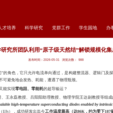
人才培养
科学研究
党群工作
学生园地
办
研究所团队利用“原子级天然结”解锁规模化
发布时间：2026-05-31
浏览次数：
988
门
”
的角色，它只允许电流单向通过，是构建整流器、逻辑门及
不可避免地会发热、耗能，遭遇了物理瓶颈。
又能实现
零电阻、零能耗
的超导输运？
授、王永磊教授、吕阳阳助理教授、物理学院王达副教授等组成
alable high-temperature superconducting diodes enabled by intrinsi
（
IJJs
），成功研发出迄今
工作温度最高（达
86K
，约为零下
187