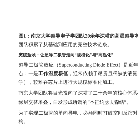
图
1
：南京大学超导电子学团队
20
余年
深耕的高温超导
团队积累了从基础到应用的完整技术链条。
突破瓶颈：让超导二极管走向“规模化”与“高温化”
超导二极管效应（
Superconducting Diode Effect
）是近
点：一是
工作温度极低
，通常依赖于昂贵且稀缺的液氦
学），较难在芯片上进行大规模标准化加工。
南京大学团队将目光投向了深耕了二十余年的核心体系
缘层交替堆叠，自发形成所谓的
“
本征约瑟夫森结
”
。
为了实现二极管的单向导电，必须同时打破空间反演对
构。