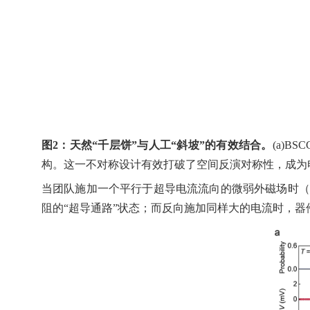
图
2
：天然
“
千层饼
”
与人工
“
斜坡
”
的有效结合。
(a)BSC
构。这一不对称设计有效打破了空间反演对称性，成为
当团队施加一个平行于超导电流流向的微弱外磁场时（
阻的
“
超导通路
”
状态；而反向施加同样大的电流时，器