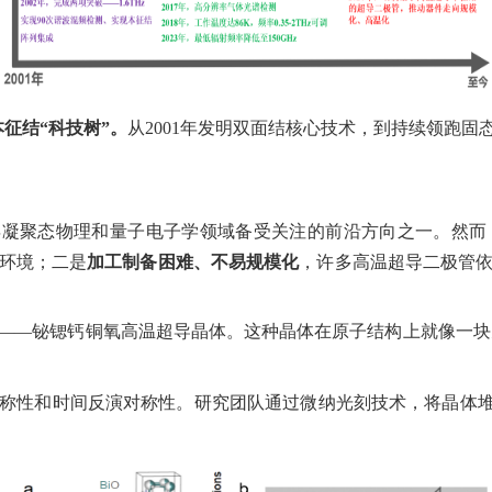
本征结
“
科技树
”
。
从
2001
年发明双面结核心技术，到持续领跑固
年凝聚态物理和量子电子学领域备受关注的前沿方向之一。然而
环境；二是
加工制备困难、不易规模化
，许多高温超导二极管
——
铋锶钙铜氧高温超导晶体。这种晶体在原子结构上就像一块
称性和时间反演对称性。研究团队通过微纳光刻技术，将晶体