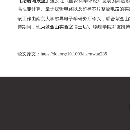
【结语与展望】
这次在《国家科学评论》发表的高温
高性能计算、量子逻辑电路以及超导芯片整流电路的实
该工作由南京大学超导电子学研究所牵头，联合紫金山
博期间，现为紫金山实验室博士后
)
、物理学院乔友凯
论文原文：
https://doi.org/10.1093/nsr/nwag285