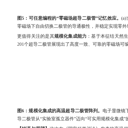
图
5
：可任意编程的
“
零磁场超导二极管
”
记忆效应。
(a)
零磁场下自由切换二极管的导通极性，并稳定实现零外
更值得关注的是其
规模化集成能力
：基于本征结天然
201
个超导二极管展现出了高度一致、可靠的零磁场可
图
6
：规模化集成的高温超导二极管阵列。
电子显微镜
导二极管从
“
实验室孤立器件
”
迈向
“
可实用规模化集成
”