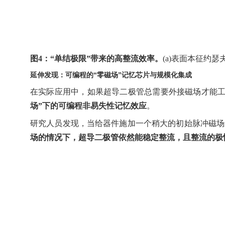
图
4
：
“
单结极限
”
带来的高整流效率。
(a)
表面本征约瑟
延伸发现：可编程的“零磁场”记忆芯片与规模化集
成
在实际应用中，如果超导二极管总需要外接磁场才能
场
”
下的可编程非易失性记忆效应
。
研究人员发现，当给器件施加一个稍大的初始脉冲磁场
场的情况下，超导二极管依然能稳定整流，且整流的极