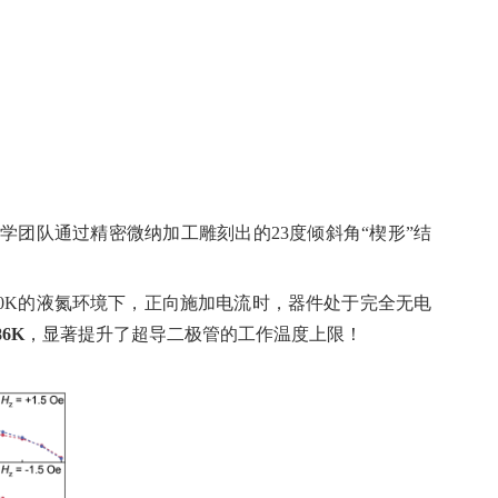
大学团队通过精密微纳加工雕刻出的
23
度倾斜角
“
楔形
”
结
0K
的液氮环境下，正向施加电流时，器件处于完全无电
86K
，显著提升了超导二极管的工作温度上限！