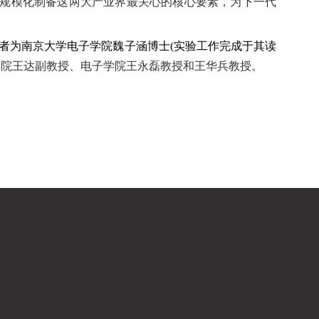
规模化制备这两大产业界最关心的核心要素，为下一代
者为
南京大学电子学院
魏子涵博士
(
实验工作
完成于其读
学院王达副教授、电子学院王永磊教授和王华兵教授。