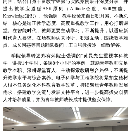
内容，结合自身丰富教学经验与实践案例展开深度分享，并
提出教学应遵循
ASK
原则（
Attitude
态度、
Skill
技能、
Knowledge
知识）。他强调，教学经验来自日积月累、不断总
结，核心是端正教学态度、高度重视教学工作，用心打磨课
堂。在智能时代，教师更要主动学习，不断提升，以适应新
时代育人要求。在场教师认真聆听、积极互动，围绕教学难
点、成长困惑等问题踊跃提问，王自强教授逐一细致解答。
学院领导转述郑有炓院士强调的“黄昆先生重视本科教
学，讲授
1
个学时，备课
8
个小时”的事例，鼓励青年教师立足
教学本职、深耕课堂育人、主动探索教研融合路径，不断提
升教学水平与综合素养。电子科学与工程学院将紧扣立德树
人根本任务深化本科教育教学改革，持续聚焦青年教师发展
需求，搭建教学交流与发展支持平台，进一步提高拔尖创新
人才培养质量，并为青年教师成长成才提供坚实保障。