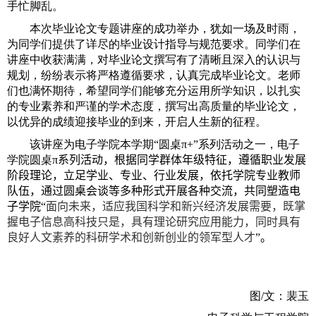
手忙脚乱。
本次毕业论文专题讲座的成功举办，犹如一场及时雨，
为同学们提供了详尽的毕业设计指导与规范要求。同学们在
讲座中收获满满，对毕业论文撰写有了清晰且深入的认识与
规划，纷纷表示将严格遵循要求，认真完成毕业论文。老师
们也满怀期待，希望同学们能够充分运用所学知识，以扎实
的专业素养和严谨的学术态度，撰写出高质量的毕业论文，
以优异的成绩迎接毕业的到来，开启人生新的征程。
该讲座为电子学院本学期“圆桌
π+”
系列活动之一，电子
学院圆桌
π
系列活动，根据同学群体年级特征，遵循职业发展
阶段理论，立足学业、专业、行业发展，依托学院专业教师
队伍，通过圆桌会谈等多种形式开展各种交流，共同塑造电
子学院“
面向未来，适应我国科学和新兴经济发展需要，既掌
握电子信息高科技只是，具有理论研究应用能力，同时具有
良好人文素养的科研学术和创新创业的领军型人才
”。
图
/
文：裴玉