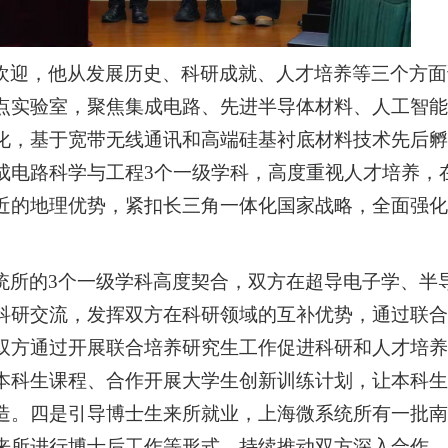
欢迎，他从发展历史、科研成就、人才培养等三个方面
点实验室，聚焦集成电路、先进半导体材料、人工智能
化，基于
宽带无线通讯和高端硅基衬底材料技术先后孵
成电路科学与工程
3
个一级学科，高度重视人才培养，
近的地理优势，紧扣长三角一体化国家战略，全面强化
统所的
3
个一级学科高度契合，双方在超导电子学、半
科研交流，发挥双方在科研领域的互补优势，通过联合
双方通过开展联合培养研究生工作促进科研和人才培养
本科生课程、合作开展大学生创新训练计划，让本科生
造。四是引导博士生来所就业，上海微系统所有一批南
来所进行博士后工作等形式，持续推动双方深入合作。