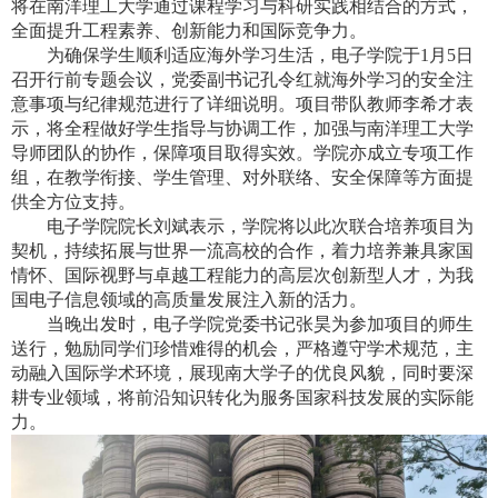
将在南洋理工大学通过课程学习与科研实践相结合的方式，
全面提升工程素养、创新能力和国际竞争力。
为确保学生顺利适应海外学习生活，电子学院于
1
月
5
日
召开行前专题会议，党委副书记孔令红就海外学习的安全注
意事项与纪律规范进行了详细说明。项目带队教师李希才表
示，将全程做好学生指导与协调工作，加强与南洋理工大学
导师团队的协作，保障项目取得实效。学院亦成立专项工作
组，在教学衔接、学生管理、对外联络、安全保障等方面提
供全方位支持。
电子学院院长刘斌表示，学院将以此次联合培养项目为
契机，持续拓展与世界一流高校的合作，着力培养兼具家国
情怀、国际视野与卓越工程能力的高层次创新型人才，为我
国电子信息领域的高质量发展注入新的活力。
当晚出发时，电子学院党委书记张昊为参加项目的师生
送行，勉励同学们珍惜难得的机会，严格遵守学术规范，主
动融入国际学术环境，展现南大学子的优良风貌，同时要深
耕专业领域，将前沿知识转化为服务国家科技发展的实际能
力。