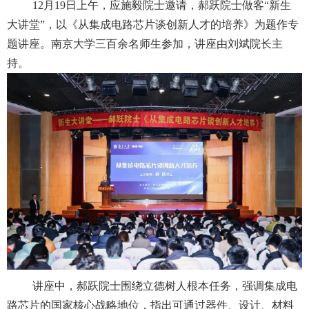
12
月
19
日上午，应施毅院士邀请，郝跃院士做客“新生
大讲堂”，以《从集成电路芯片谈创新人才的培养》为题作专
题讲座。南京大学三百余名师生参加，讲座由刘斌院长主
持。
讲座中，郝跃院士围绕立德树人根本任务，强调集成电
路芯片的国家核心战略地位，指出可通过器件、设计、材料