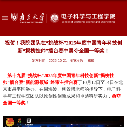
祝贺！我院团队在“挑战杯”2025年度中国青年科技创
新“揭榜挂帅”擂台赛中勇夺全国一等奖！
发布时间：2025-10-21
浏览次数：
980
第十九届
“挑战杯”
2025
年度中国
青年
科技创新“
揭榜挂
帅
”
擂台赛
“
新能源领域
”
终审主擂台赛
于
10
月
12
日至
14
日在北
京市昌平区举办。
在周海波、柳景博老师的指导下，电子科
学与工程学院团队以原创性创新成果和卓越科研实力，
勇夺
全国一等奖
！