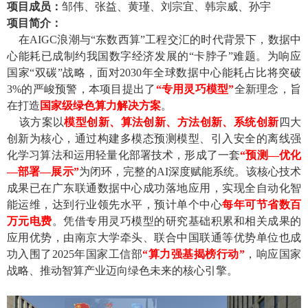
项目成员
：
邹伟、张益、黄瑾、刘宗宜、韩宗威、孙宇
项目
简介：
在
AIGC
浪潮与“东数西算”
工程交汇的时代背景下，数据中
心能耗已成制约我国数字经济发展的
“
卡脖子
”
难题。为响应
国家“双碳”战
略，
面对
2030
年全球数据中心能耗占比将突破
3%
的严峻预警，本项目提出
了
“专用灵巧模型”
全新理念，旨
在打造
国家级绿色算力解决方案
。
该方案以
模型创新、算法创新、方法创新、系统创新
四大
创新为核心，通过构建多模态预测模型、引入安全的离线强
化学习算法和运用轻量化部署技术，形成了一套
“预测
—
优化
—
部署
—
展示”
为闭环，完整的
AI
深度赋能系统。该核心技术
成果已在广东联通数据中心成功落地应用，实现全自动化智
能运维，达到行业领先水平，预计单个中心
每年可节省数百
万元电费
。凭借专用灵巧模型的研究基础积累和相关成果的
应用优势，由南京大学牵头、联合中国联通等优势单位也
成
功
入围了
2025
年
国家工信部
“算力强基揭榜行动”
，
响应国家
战略、推动智算产业迈向绿色未来的核心引擎。