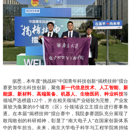
据悉，本年度
“挑战杯”中国青年科技创新“揭榜挂帅”擂台
赛更加突出科技创新，聚焦
新一代信息技术、人工智能、新
能源、新材料、高端装备、机器人、生物医药、种业科技
等
领域严选榜题
122
个，并在相关领域产业链较为完整、产业发
展较为集聚的
8
个城市（区）分领域设立主擂台进行赛事角
逐。
在本届“揭榜挂帅”
擂台
赛中，我院
参赛团队充分展现了
敢闯敢创的科研精神，彰显了
“
南大电子人
”
在国家创新体系
中的
青年
担当。未来，南京大学电子科学与工程学院将
持续